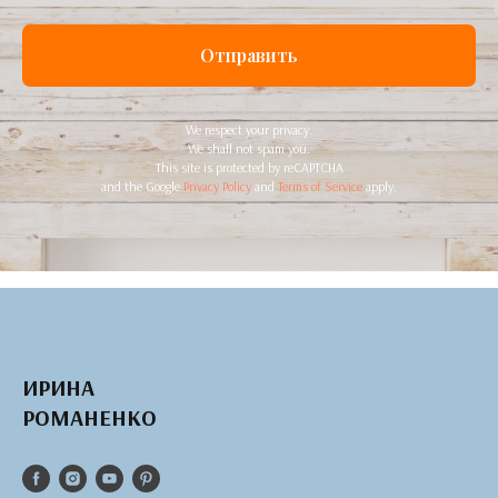
Отправить
We respect your privacy.
We shall not spam you.
This site is protected by reCAPTCHA
and the Google
Privacy Policy
and
Terms of Service
apply.
ИРИНА
РОМАНЕНКО