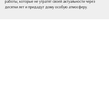
работы, которые не утратят своей актуальности через
десятки лет и придадут дому особую атмосферу.
Пожалуйста, поделитесь
своим впечатлением!
Напишите мне и я обязательно отвечу!
Или оставьте свой контакт в форме ниже, чтобы
первым получать приглашение на выставки моих
работ, получать праздничные спецпредложения и
скидки магазина, узнавать новости блога
Имя и фамилия