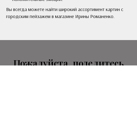
Вы всегда можете найти широкий ассортимент картин с
городским пейзажем в магазине Ирины Романенко.
Пожалуйста, поделитесь
своим впечатлением!
Напишите мне и я обязательно отвечу!
Или оставьте свой контакт в форме ниже, чтобы
первым получать приглашение на выставки моих
работ, получать праздничные спецпредложения и
скидки магазина, узнавать новости блога
Имя и фамилия