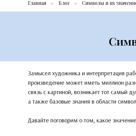
Главная
Блог
Символы и их значени
→
→
Симв
Замысел художника и интерпретация работ
произведение может иметь миллион разн
связь с картиной, возникает тот самый д
а также базовые знания в области симво
Давайте поговорим о том, какое значени