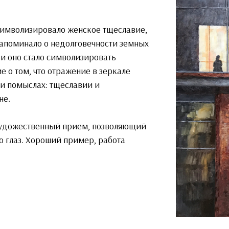
символизировало женское тщеславие,
апоминало о недолговечности земных
» и оно стало символизировать
 о том, что отражение в зеркале
 и помыслах: тщеславии и
не.
 художественный прием, позволяющий
го глаз. Хороший пример, работа