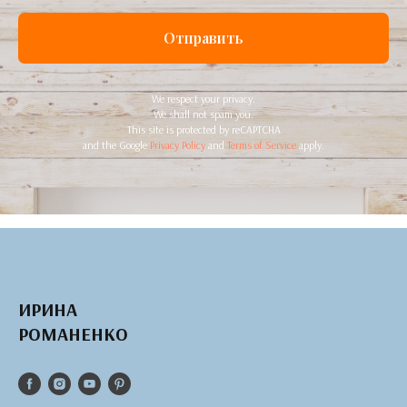
Отправить
We respect your privacy.
We shall not spam you.
This site is protected by reCAPTCHA
and the Google
Privacy Policy
and
Terms of Service
apply.
ИРИНА
РОМАНЕНКО