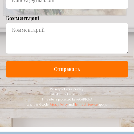
Комментарий
Отправить
We respect your privacy.
We shall not spam you.
This site is protected by reCAPTCHA
and the Google
Privacy Policy
and
Terms of Service
apply.