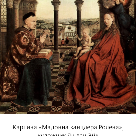
Картина «Мадонна канцлера Ролена»,
художник Ян ван Эйк